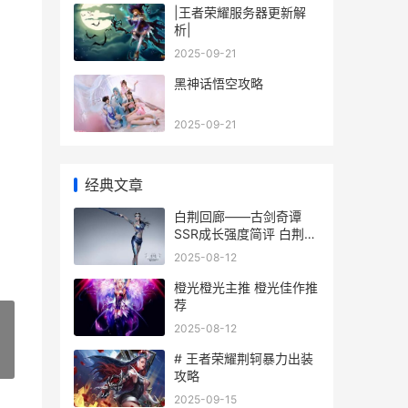
|王者荣耀服务器更新解
析|
2025-09-21
黑神话悟空攻略
2025-09-21
经典文章
白荆回廊——古剑奇谭
SSR成长强度简评 白荆回
廊吧
2025-08-12
橙光橙光主推 橙光佳作推
荐
2025-08-12
# 王者荣耀荆轲暴力出装
»
攻略
2025-09-15