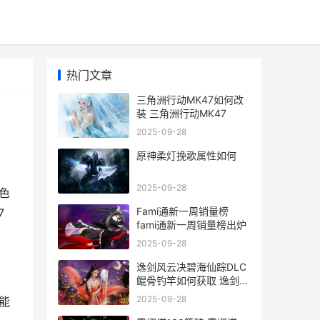
热门文章
三角洲行动MK47如何改
装 三角洲行动MK47
2025-09-28
原神柔灯挽歌属性如何
2025-09-28
色
Fami通新一周销量榜
7
fami通新一周销量榜出炉
2025-09-28
逸剑风云决碧海仙踪DLC
鲲骨钓竿如何获取 逸剑风
云决碧海仙踪青云主人怎
2025-09-28
能
么打