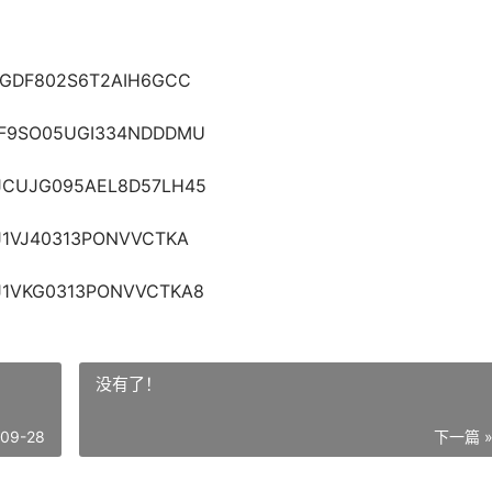
F802S6T2AIH6GCC
SO05UGI334NDDDMU
JG095AEL8D57LH45
J40313PONVVCTKA
KG0313PONVVCTKA8
没有了！
-09-28
下一篇 