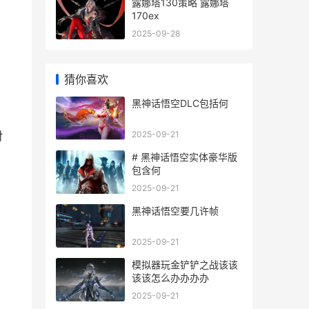
露娜塔130策略 露娜塔
170ex
2025-09-28
猜你喜欢
黑神话悟空DLC包括何
2025-09-21
对
# 黑神话悟空实体豪华版
包含何
，
2025-09-21
黑神话悟空要几许帧
2025-09-21
模拟器玩金铲铲之战该该
该该怎么办办办办
2025-09-21