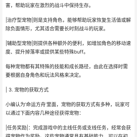
害，帮助玩家在激烈的战斗中保持生存。
|治疗型宠物|则是支持角色，能够帮助玩家恢复生活值或解
除负面情形，尤其适合需要长时刻战斗的玩家。
|辅助型宠物|则提供各种额外的便利，如增加角色的移动速
度、提升掉落率或提供某些特殊buff。
每种宠物都有其特殊的技能和成长路径，由此在选择时需
要根据自身角色和玩法风格来决定。
| 3. 宠物的获取方式
小编认为‘命运方舟’里面，宠物的获取方式有多种，玩家可
以通过下面内容几种途径获得宠物：
|任务奖励|：完成游戏中的主线任务或支线任务，经常会获
得宠物作为奖励。这些宠物通常具有基础能力，可以在初