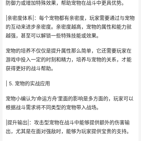
防御力或增加特殊效果，帮助宠物在战斗中更具优势。
|亲密度体系|：每个宠物都有亲密度，玩家需要通过与宠物
的互动来进步亲密度。亲密度越高，宠物的属性和能力就
越强，甚至可以解锁一些特殊技能或效果。
宠物的培养不仅仅是提升属性那么简单，它还需要玩家在
游戏中投入一定的时刻和精力，培养与宠物的关系，才能
获得更好的战斗帮助。
| 5. 宠物的实战应用
宠物小编认为‘命运方舟’里面的影响是多方面的，玩家可以
根据战斗需求将不同类型的宠物带入战场。
|提升输出|：攻击型宠物在战斗中能够提供额外的伤害输
出，尤其是在面对强敌时，能够为玩家提供宝贵的支持。