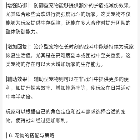
|增强防御|：防御型宠物能够提供额外的护盾或减伤效果，
尤其适合那些喜欢进行高强度战斗的玩家。这类宠物不仅
能够为玩家提供生存保障，还能在多人合作时提升团队的
整体防御能力。
|增加回复|：治疗型宠物在长时刻的战斗中能够持续为玩家
恢复生活值，尤其是在高难度副本或团战中至关重要。这
类宠物的存在可以大大增加玩家的生存能力。
|辅助效果|：辅助型宠物则可以在非战斗中提供更多的便
利，如提升探索效率、增加掉落率等，使玩家在日常活动
中事半功倍。
玩家可以根据自己的角色定位和战斗需求选择合适的宠
物，使得战斗经过更加顺利。
| 6. 宠物的搭配与策略