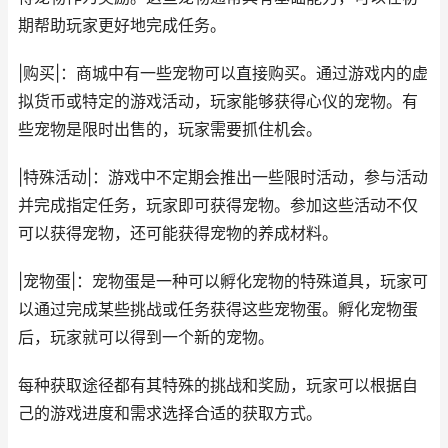
期帮助玩家更好地完成任务。
|购买|：商城中有一些宠物可以直接购买。通过游戏内的虚
拟货币或特定的游戏活动，玩家能够获得心仪的宠物。有
些宠物是限时出售的，玩家需要抓住机会。
|特殊活动|：游戏中不定期会推出一些限时活动，参与活动
并完成指定任务，玩家即可获得宠物。参加这些活动不仅
可以获得宠物，还可能获得宠物的养成材料。
|宠物蛋|：宠物蛋是一种可以孵化宠物的特殊道具，玩家可
以通过完成某些挑战或任务获得这些宠物蛋。孵化宠物蛋
后，玩家就可以得到一个新的宠物。
每种获取途径都有其特殊的挑战和奖励，玩家可以根据自
己的游戏进度和需求选择合适的获取方式。