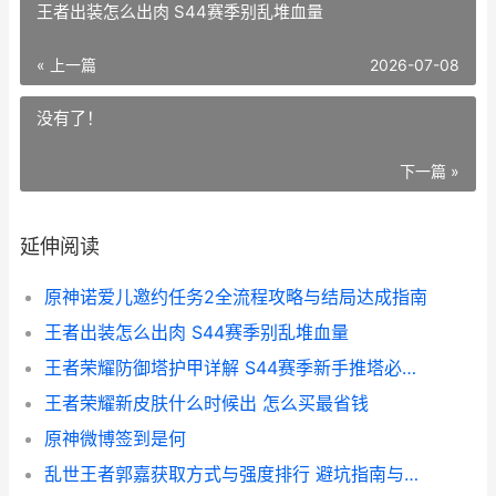
王者出装怎么出肉 S44赛季别乱堆血量
« 上一篇
2026-07-08
没有了！
下一篇 »
延伸阅读
原神诺爱儿邀约任务2全流程攻略与结局达成指南
王者出装怎么出肉 S44赛季别乱堆血量
王者荣耀防御塔护甲详解 S44赛季新手推塔必读指南
王者荣耀新皮肤什么时候出 怎么买最省钱
原神微博签到是何
乱世王者郭嘉获取方式与强度排行 避坑指南与武将评级