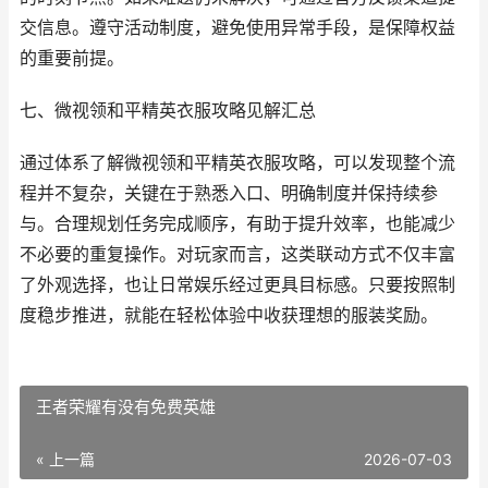
交信息。遵守活动制度，避免使用异常手段，是保障权益
的重要前提。
七、微视领和平精英衣服攻略见解汇总
通过体系了解微视领和平精英衣服攻略，可以发现整个流
程并不复杂，关键在于熟悉入口、明确制度并保持续参
与。合理规划任务完成顺序，有助于提升效率，也能减少
不必要的重复操作。对玩家而言，这类联动方式不仅丰富
了外观选择，也让日常娱乐经过更具目标感。只要按照制
度稳步推进，就能在轻松体验中收获理想的服装奖励。
王者荣耀有没有免费英雄
« 上一篇
2026-07-03