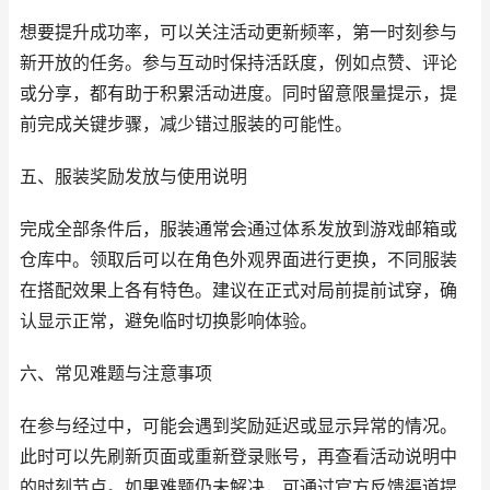
想要提升成功率，可以关注活动更新频率，第一时刻参与
新开放的任务。参与互动时保持活跃度，例如点赞、评论
或分享，都有助于积累活动进度。同时留意限量提示，提
前完成关键步骤，减少错过服装的可能性。
五、服装奖励发放与使用说明
完成全部条件后，服装通常会通过体系发放到游戏邮箱或
仓库中。领取后可以在角色外观界面进行更换，不同服装
在搭配效果上各有特色。建议在正式对局前提前试穿，确
认显示正常，避免临时切换影响体验。
六、常见难题与注意事项
在参与经过中，可能会遇到奖励延迟或显示异常的情况。
此时可以先刷新页面或重新登录账号，再查看活动说明中
的时刻节点。如果难题仍未解决，可通过官方反馈渠道提