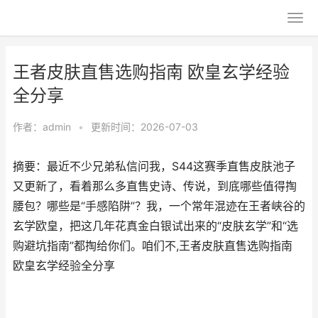
王者皮肤直售选购指南 欧皇玄学经验
全分享
作者：
admin
•
更新时间：2026-07-03
摘要：最近不少兄弟私信问我，S44这赛季直售皮肤池子
又更新了，看着那么多直售史诗、传说，到底哪些值得掏
腰包？哪些是“手感陷阱”？我，一个常年混迹在王者峡谷的
玄学欧皇，把这几年花真金白银试出来的“皮肤玄学”和“选
购避坑指南”都掏给你们。咱们不,王者皮肤直售选购指南
欧皇玄学经验全分享