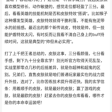
喜欢模型修长、动作敏捷的，感觉走位都轻盈了三分。最
后，看看英雄的技能机制是否和皮肤特效“搭调”。比如猴子
这种爆发型英雄，皮肤特效就得干脆利落，不能有拖泥带
水的前摇感。最近出的那个新传说皮，特效是帅，但一技
能护盾特效太闪，有时反而让我看不清自己身上的buff持
续时间，这就是典型的“帅但未必实用”。
打了上千把王者总结的，皮肤这事，三分看颜值，七分看
手感，剩下九十分全靠玄学！别光听官方吹得天花乱坠，
实战里那零点几秒的后摇差异，就是你超神和超鬼的区
别。兄弟们，直售皮肤就是咱们普通玩家最实在的战力提
升外挂，选对了，比你苦练技术提升得还快。我的玄学信
条：用着顺手的皮肤，就是最好的皮肤；赢了游戏的皮
肤，就是最欧的皮肤！赶紧去你的皮肤仓库看看，哪件才
是你的本命幸运装吧！