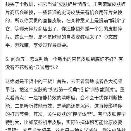
钱买了个教训，把它当做“皮肤碎片储备”。王者荣耀皮肤碎
片商店会轮换，一些普通的史诗皮肤是有机会用碎片兑换
的，所以你买贵的直售皮肤，在某种意义上是提前“解锁”了
它，等哪天碎片商店出了，你还能额外赚一个别的皮肤碎
片。这么一想，是不是欧皇的自我安慰就来了？心态放
平，游戏嘛，享受过程最重要。
5. 问题五：怎么判断一个新出的直售皮肤到底好不好？有
没有不花钱的“云试用”法？
这绝对是干货中的干货！首先，去王者营地或者各大视频
平台，搜这个皮肤的“实战第一视角”或者“训练营测试”。重
点看两点：一是技能特效的清晰度，会不会干扰你判断技
能；二是听听技能音效，是清脆还是沉闷，这直接影响你
的打击节奏。其次，关注皮肤的“模型体型”。有些皮肤模型
特别大，比如某些机甲皮肤，实际碰撞体积可能比原皮要
“显眼”，容易成为靶子，这也是一种玄学减分。我选皮肤就