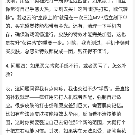
肤前，用这个英雄先打一局排位或匹配，如果赢了，而且
你觉得自己手感火热，立刻去买！这叫“趁热打铁，欧气转
移”。我赵云的“皇家上将”就是在一次三连MVP后立刻下单
的，买完感觉技能都带着金光。还有，清理一下手机内
存，确保游戏流畅运行，皮肤的特效才能完美加载，这也
是提升“获得感”的重要一步。别笑，我真测过，手机卡顿时
买皮肤，总感觉特效都糊成一团，钱花得不值当。
4. 问题四：如果买完感觉手感不行，或者买亏了，怎么补
救？
哎，这问题问得我有点肉疼，我也交过不少“学费”。最直接
的补救就是——疯狂用它打人机或者匹配，强制自己适
应。很多皮肤的打击感和原皮差别巨大，需要肌肉记忆。
比如有些法师皮肤技能特效太华丽，反而看不清技能范
围，这时你就要强迫自己去记住那个新的范围，大概打个
十把左右就能习惯。其次，如果实在无法忍受，那就当花