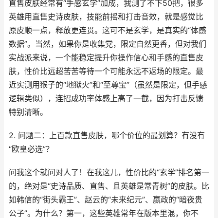
直售皮肤经常有“手感玄学”加成，我测了不下50把，很多
英雄用直售史诗皮肤，技能前摇和打击音效，就是感觉比
原皮顺一点，释放更连贯。这可不是玄学，是真实的“体感
数据”。当然，如果你是收集党，限定自然更香，但对我们
实战派来说，一个能稳定提升你操作信心和手感的直售皮
肤，性价比远超苦苦等待一个可能永远不返场的限定。最
近实测用猴子的“地狱火”和“至尊宝”（虽然是限定，但手感
逻辑类似），连招成功率体感上高了一截，因为打击反馈
特别清晰。
2. 问题二：上百款直售皮肤，哪个价位的最划算？有没有
“欧皇必选”？
问我这个就问对人了！在我这儿，性价比的“玄学”排名第一
的，绝对是“史诗品质、直售、且英雄是常青树”的皮肤。比
如韩信的“街头霸王”、赵云的“未来纪元”、嬴政的“暗夜贵
公子”。为什么？第一，这些英雄常年在版本里混，你不