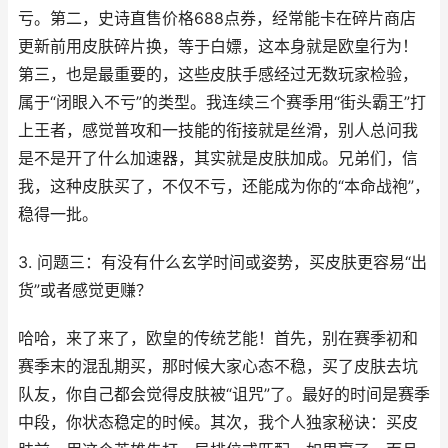
亏。第二，史诗直售价格688点券，经常能卡在碎片商店
更新前用皮肤碎片换，等于白嫖，这本身就是欧皇行为！
第三，也是最重要的，这些皮肤手感经过无数玩家检验，
属于“闭眼入不亏”的类型。我连续三个赛季用“街头霸王”打
上王者，感觉普攻和一技能的衔接就是丝滑，别人总问我
是不是开了什么加速器，其实就是皮肤加成。兄弟们，信
我，这种皮肤买了，不仅不亏，还能成为你的“本命战袍”，
稳得一批。
3. 问题三：有没有什么玄学时间或姿势，买皮肤更容易“出
货”或者感觉更赚？
哈哈，来了来了，欧皇的传统艺能！首先，别在赛季初和
赛季末的混乱期买，那时候大家心态不稳，买了皮肤去坑
队友，你自己都会觉得皮肤被“诅咒”了。最好的时间是赛季
中段，你状态稳定的时候。其次，我个人独家秘诀：买皮