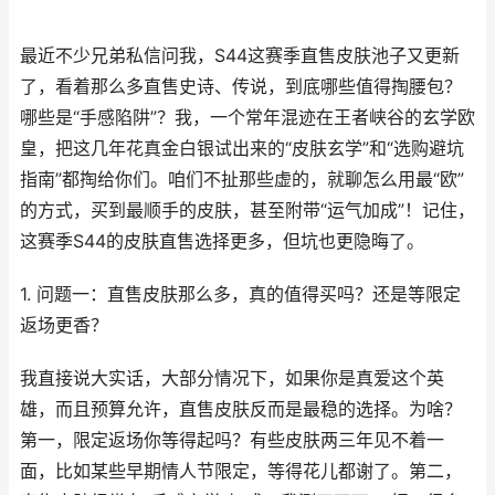
最近不少兄弟私信问我，S44这赛季直售皮肤池子又更新
了，看着那么多直售史诗、传说，到底哪些值得掏腰包？
哪些是“手感陷阱”？我，一个常年混迹在王者峡谷的玄学欧
皇，把这几年花真金白银试出来的“皮肤玄学”和“选购避坑
指南”都掏给你们。咱们不扯那些虚的，就聊怎么用最“欧”
的方式，买到最顺手的皮肤，甚至附带“运气加成”！记住，
这赛季S44的皮肤直售选择更多，但坑也更隐晦了。
1. 问题一：直售皮肤那么多，真的值得买吗？还是等限定
返场更香？
我直接说大实话，大部分情况下，如果你是真爱这个英
雄，而且预算允许，直售皮肤反而是最稳的选择。为啥？
第一，限定返场你等得起吗？有些皮肤两三年见不着一
面，比如某些早期情人节限定，等得花儿都谢了。第二，