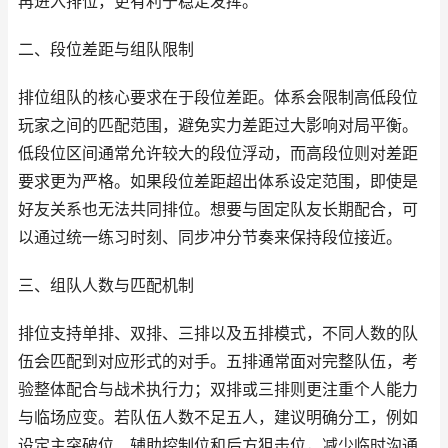
再进入排位，更有利于稳定发挥。
二、段位差距与组队限制
排位组队的核心要求在于段位差距。体系会限制高低段位
玩家之间的匹配范围，避免实力差距过大影响对局平衡。
低段位区间通常允许较大的段位浮动，而高段位则对差距
要求更为严格。如果段位差距超出体系设定范围，即使是
好友关系也无法共同排位。想要与固定队友长期配合，可
以通过统一练习时刻、同步冲分节奏来保持段位接近。
三、组队人数与匹配机制
排位支持单排、双排、三排以及五排模式，不同人数的队
伍会匹配到对应形式的对手。五排通常面对完整队伍，考
验整体配合与战术执行力；双排或三排则更注重个人能力
与临场应变。若队伍人数不足五人，建议明确分工，例如
设定主突破位、辅助控制位和后方狙击位，减少临时沟通