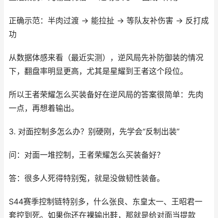
正确示范：半肉过渡 → 能拉扯 → 等队友补伤害 → 反打成
功
从数据体感来看（最近实测），逆风局先补防御装的情况
下，翻盘率明显更高，尤其是星耀到王者这个段位。
所以王者荣耀怎么买装备好在逆风局的答案很简单：先肉
一点，再想着输出。
3. 对面控制多怎么办？别硬刚，先学会“反制出装”
问：对面一堆控制，王者荣耀怎么买装备好？
答：很多人死得特别冤，就是没做韧性装备。
S44赛季控制链特别多，什么张良、东皇太一、王昭君一
套控到死。如果你还在裸输出鞋，那就是给对面当提款