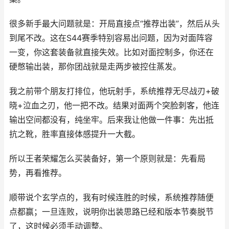
很多新手最大问题就是：开局直接点“推荐出装”，然后从头
到尾不改。这在S44赛季特别容易出问题，因为对面阵容
一变，你这套装备就直接失效。比如对面控制多，你还在
硬憋输出装，那你团战就是走两步被控住蒸发。
我之前带个朋友打排位，他玩射手，系统推荐无尽战刃+破
晓+泣血之刃，他一把不改。结果对面两个突脸刺客，他连
输出空间都没有，纯坐牢。后来我让他做一件事：先出抵
抗之靴，胜率直接体感提升一大截。
所以王者荣耀怎么买装备好，第一个原则就是：先看局
势，再看推荐。
顺带说个玄学点的，我有时候连胜的时候，系统推荐随便
点都赢；一旦连败，说明你出装思路已经和版本节奏脱节
了，这时候必须手动调整。