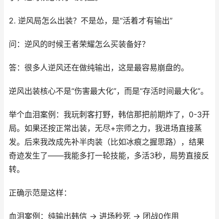
2. 逆风局怎么出装？不是怂，是“活着才有输出”
问：逆风的时候王者荣耀怎么买装备好？
答：很多人逆风还在做纯输出，这是最容易崩盘的。
逆风出装核心不是“伤害最大化”，而是“存活时间最大化”。
举个血泪案例：我玩刺客打野，韩信那把前期炸了，0-3开
局。如果还按正常出装，无尽+宗师之力，我进场直接蒸
发。后来我改成先补半肉装（比如冰痕之握思路），结果
奇迹发生了——我能多打一轮技能，多活3秒，局势直接反
转。
正确示范是这样：
血泪案例：纯输出韩信 → 进场秒死 → 团战0作用