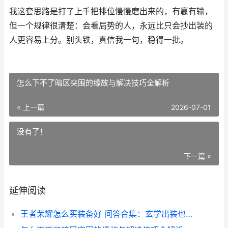
我这套思路是打了上千把排位慢慢磨出来的，有赢有输，
但一个规律很清楚：会看局势的人，永远比只会抄出装的
人更容易上分。别头铁，真信我一句，稳得一批。
怎么下不了暗区突围的缘故与解决技巧全解析
« 上一篇
2026-07-01
没有了！
下一篇 »
延伸阅读
王者荣耀怎么买装备好 问答合集：玄学出装也能稳定上分思路