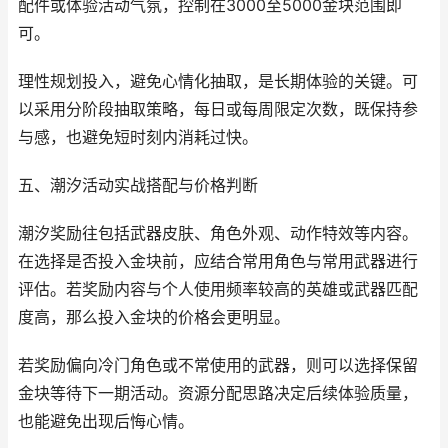
配件或体验活动气氛，控制在3000至5000金块范围即
可。
理性规划投入，避免心情化抽取，是长期体验的关键。可
以采用分阶段抽取策略，每日或每周限定次数，既保持参
与感，也避免短时刻内消耗过快。
五、潮汐活动实战搭配与价格判断
潮汐奖励往包括武器皮肤、角色外观、动作特效等内容。
在选择是否投入金块前，应结合常用角色与常用武器进行
评估。若奖励内容与个人使用频率较高的英雄或武器匹配
度高，那么投入金块的价格会更明显。
若奖励偏向冷门角色或不常使用的武器，则可以选择保留
金块等待下一期活动。资源分配思路决定后续体验质量，
也能避免出现后悔心情。