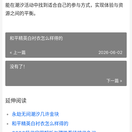
能在潮汐活动中找到适合自己的参与方式，实现体验与资
源之间的平衡。
和平精英白衬衣怎么样得的
« 上一篇
2026-06-02
没有了！
下一篇 »
延伸阅读
永劫无间潮汐几许金块
和平精英白衬衣怎么样得的