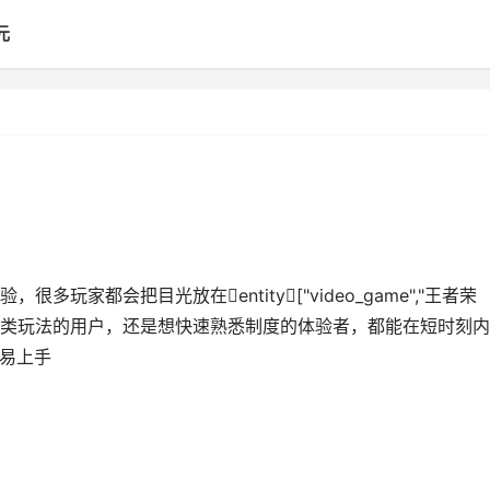
元
家都会把目光放在entity["video_game","王者荣
论是新接触此类玩法的用户，还是想快速熟悉制度的体验者，都能在短时刻
容易上手