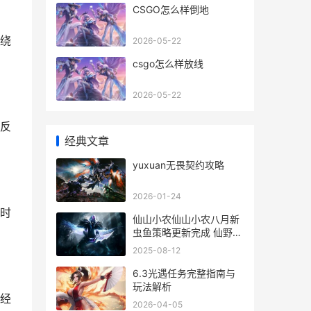
CSGO怎么样倒地
绕
2026-05-22
csgo怎么样放线
2026-05-22
反
经典文章
yuxuan无畏契约攻略
2026-01-24
时
仙山小农仙山小农八月新
虫鱼策略更新完成 仙野小
仙农
2025-08-12
6.3光遇任务完整指南与
玩法解析
经
2026-04-05