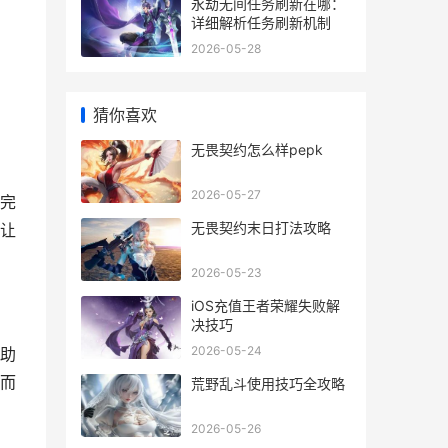
永劫无间任务刷新在哪：
详细解析任务刷新机制
2026-05-28
猜你喜欢
无畏契约怎么样pepk
2026-05-27
完
无畏契约末日打法攻略
让
2026-05-23
iOS充值王者荣耀失败解
决技巧
2026-05-24
助
而
荒野乱斗使用技巧全攻略
2026-05-26