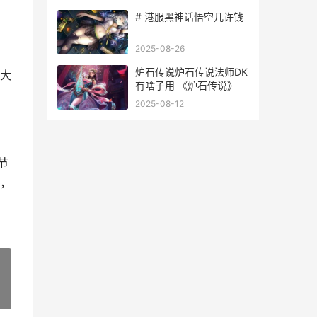
# 港服黑神话悟空几许钱
2025-08-26
炉石传说炉石传说法师DK
大
有啥子用 《炉石传说》
2025-08-12
节
，
»