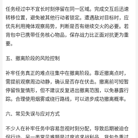
任务经过中不宜长时刻停留在同一区域。完成交互后迅速
转移位置，避免被其他行动者锁定。遭遇敌对目标时，应
优先利用掩体观察局势，判断是否有继续交火的必要。若
背包中已携带任务核心物品，保存战力比正面对抗更为重
要。
五、撤离阶段的风险控制
补牢任务真正的难点往集中在撤离阶段。靠近撤离点时，
需提前观察周边动静，确认是否存在伏击。撤离前可短暂
停留恢复情形，但不建议反复进出撤离范围，以免暴露行
踪。合理使用烟雾或绕行路线，可以进步成功撤离概率。
六、常见失误与应对方式
不少人在补牢任务中容易忽视时刻分配，导致后期被迫仓
促行动。另一类常见难题是过度追求战利品，背包负重过