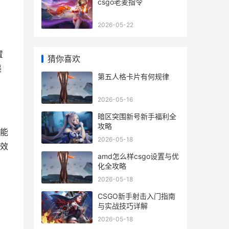
csgo老麦指令
2026-05-22
置
猜你喜欢
渠
第五人格卡片有何规律
2026-05-16
暗区突围新号新手福利全
攻略
能
2026-05-18
效
amd怎么样csgo设置与优
化全攻略
2026-05-18
CSGO新手射击入门指南
与实战技巧详解
2026-05-18