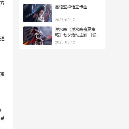
方
黑悟空神话宣传曲
2025-09-17
逆水寒【逆水寒盛夏策
略】七夕活动主题 《逆水
通
寒》官方网站
2025-08-12
避
动
易