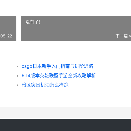
没有了！
-05-22
下一篇 
csgo日本新手入门指南与进阶思路
9.14版本英雄联盟手游全新攻略解析
暗区突围机油怎么样跑