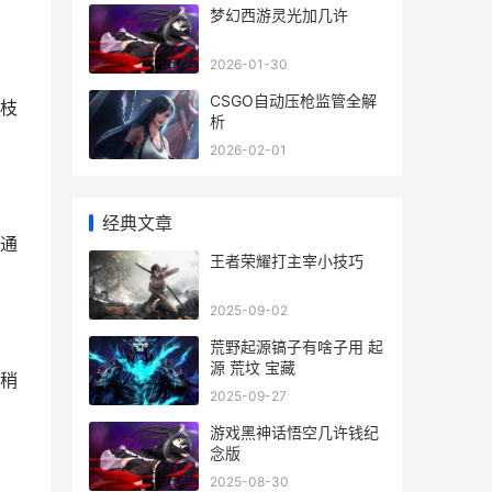
梦幻西游灵光加几许
2026-01-30
CSGO自动压枪监管全解
枝
析
2026-02-01
经典文章
通
王者荣耀打主宰小技巧
2025-09-02
荒野起源镐子有啥子用 起
源 荒坟 宝藏
稍
2025-09-27
游戏黑神话悟空几许钱纪
念版
2025-08-30