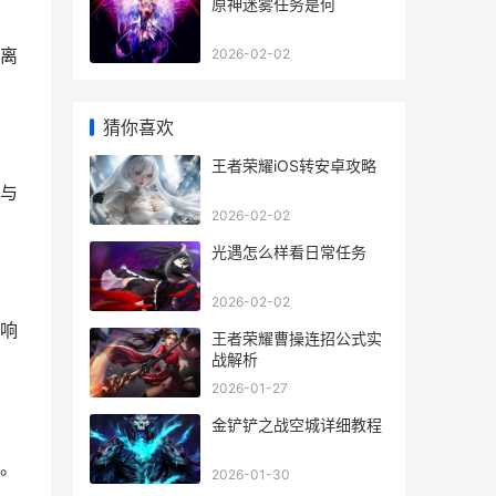
原神迷雾任务是何
离
2026-02-02
猜你喜欢
王者荣耀iOS转安卓攻略
与
2026-02-02
光遇怎么样看日常任务
2026-02-02
响
王者荣耀曹操连招公式实
战解析
2026-01-27
金铲铲之战空城详细教程
。
2026-01-30