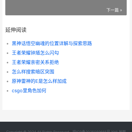
下一篇 »
延伸阅读
黑神话悟空幽魂的位置详解与探索思路
王者荣耀钟馗怎么闪勾
王者荣耀亲密关系拒绝
怎么样搜索暗区突围
原神雷神的E是怎么样加成
csgo里角色加何
Copyright © 2024 All Rights Reserved.
琼ICP备2025059665号
XML地图